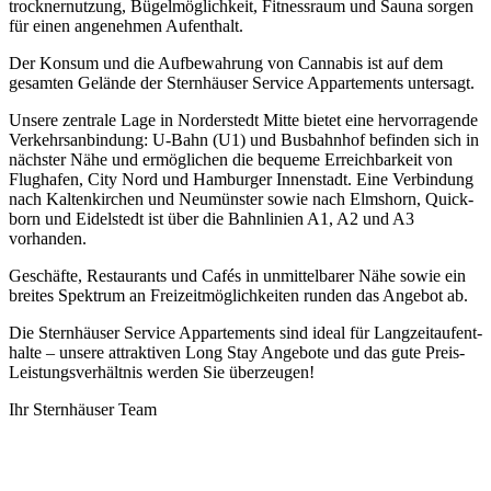
trock­ner­nut­zung, Bügel­mög­lich­keit, Fitness­raum und Sauna sorgen
für einen ange­nehmen Aufent­halt.
Der Konsum und die Aufbewahrung von Cannabis ist auf dem
gesamten Gelände der Sternhäuser Service Appartements untersagt.
Unsere zentrale Lage in Norder­stedt Mitte bietet eine hervor­ra­gende
Verkehrs­an­bin­dung: U-Bahn (U1) und Busbahnhof befinden sich in
nächster Nähe und ermög­li­chen die bequeme Erreich­bar­keit von
Flug­hafen, City Nord und Hamburger Innen­stadt. Eine Verbin­dung
nach Kalten­kir­chen und Neumünster sowie nach Elms­horn, Quick­
born und Eidelstedt ist über die Bahn­li­nien A1, A2 und A3
vorhanden.
Geschäfte, Restau­rants und Cafés in unmit­tel­barer Nähe sowie ein
breites Spek­trum an Frei­zeit­mög­lich­keiten runden das Angebot ab.
Die Stern­häuser Service Apparte­ments sind ideal für Lang­zeit­auf­ent­
halte – unsere attrak­tiven Long Stay Ange­bote und das gute Preis-
Leis­tungs­ver­hältnis werden Sie über­zeugen!
Ihr Sternhäuser Team