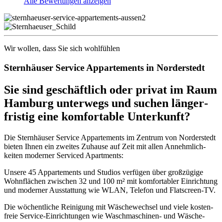
Alle Bewertungen anzeigen
Wir wollen, dass Sie sich wohl­fühlen
Sternhäuser Service Apparte­ments in Norder­stedt
Sie sind geschäft­lich oder privat im Raum
Hamburg unter­wegs und suchen länger­
fristig eine komfor­table Unter­kunft?
Die Stern­häuser Service Appar­te­ments im Zentrum von Norder­stedt
bieten Ihnen ein zweites Zuhause auf Zeit mit allen Annehm­lich­
keiten moderner Serviced Apart­ments:
Unsere 45 Appar­te­ments und Studios verfügen über groß­zü­gige
Wohn­flä­chen zwischen 32 und 100 m² mit komfor­ta­bler Einrich­tung
und moderner Ausstat­tung wie WLAN, Telefon und Flatscreen-TV.
Die wöchent­liche Reini­gung mit Wäsche­wechsel und viele kosten­
freie Service-Einrich­tungen wie Wasch­ma­schinen- und Wäsche­