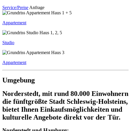
Service/Preise
Anfrage
Appartement
Studio
Appartement
Umge­bung
Norder­stedt, mit rund 80.000 Einwoh­nern
die fünft­größte Stadt Schleswig-Holsteins,
bietet Ihnen Einkaufs­mög­lich­keiten und
kulturelle Ange­bote direkt vor der Tür.
Norder­stedt und Hamburg: