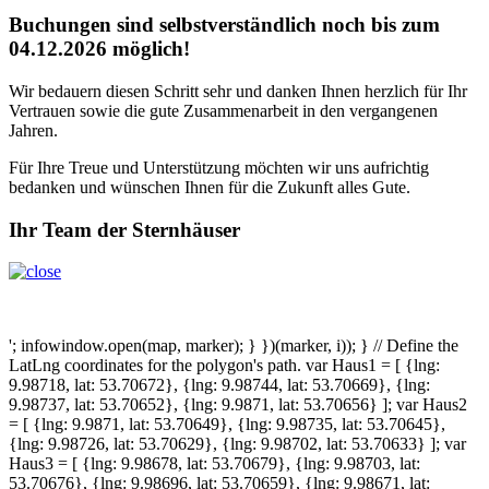
Buchungen sind selbstverständlich noch bis zum
04.12.2026 möglich!
Wir bedauern diesen Schritt sehr und danken Ihnen herzlich für Ihr
Vertrauen sowie die gute Zusammenarbeit in den vergangenen
Jahren.
Für Ihre Treue und Unterstützung möchten wir uns aufrichtig
bedanken und wünschen Ihnen für die Zukunft alles Gute.
Ihr Team der Sternhäuser
'; infowindow.open(map, marker); } })(marker, i)); } // Define the
LatLng coordinates for the polygon's path. var Haus1 = [ {lng:
9.98718, lat: 53.70672}, {lng: 9.98744, lat: 53.70669}, {lng:
9.98737, lat: 53.70652}, {lng: 9.9871, lat: 53.70656} ]; var Haus2
= [ {lng: 9.9871, lat: 53.70649}, {lng: 9.98735, lat: 53.70645},
{lng: 9.98726, lat: 53.70629}, {lng: 9.98702, lat: 53.70633} ]; var
Haus3 = [ {lng: 9.98678, lat: 53.70679}, {lng: 9.98703, lat:
53.70676}, {lng: 9.98696, lat: 53.70659}, {lng: 9.98671, lat: