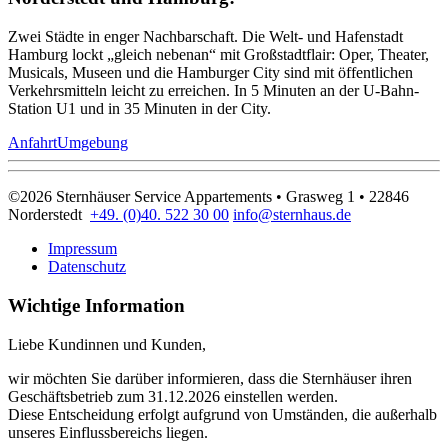
Zwei Städte in enger Nach­bar­schaft. Die Welt- und Hafen­stadt
Hamburg lockt „gleich nebenan“ mit Groß­stadt­flair: Oper, Theater,
Musi­cals, Museen und die Hamburger City sind mit öffent­li­chen
Verkehrs­mit­teln leicht zu errei­chen. In 5 Minuten an der U-Bahn-
Station U1 und in 35 Minuten in der City.
Anfahrt
Umgebung
©2026 Sternhäuser Service Appartements • Grasweg 1 • 22846
Norderstedt
+49. (0)40. 522 30 00
info@sternhaus.de
Impressum
Datenschutz
Wichtige Information
Liebe Kundinnen und Kunden,
wir möchten Sie darüber informieren, dass die Sternhäuser ihren
Geschäftsbetrieb zum 31.12.2026 einstellen werden.
Diese Entscheidung erfolgt aufgrund von Umständen, die außerhalb
unseres Einflussbereichs liegen.